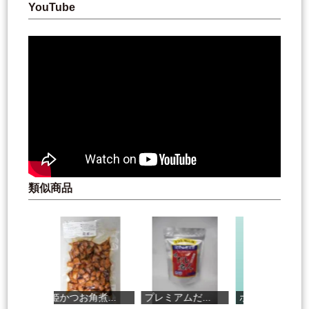
YouTube
類似商品
姫かつお角煮...
プレミアムだ...
ホケキョ漬け