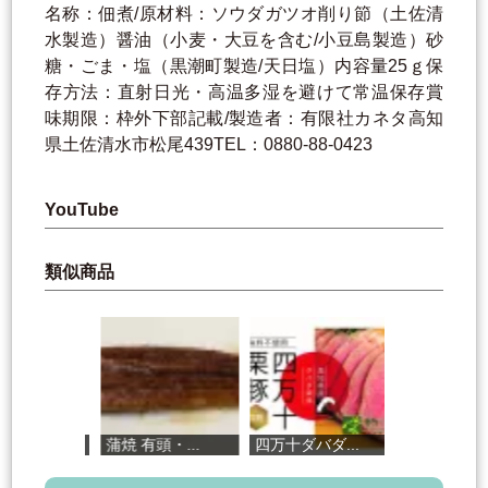
名称：佃煮/原材料：ソウダガツオ削り節（土佐清
水製造）醤油（小麦・大豆を含む/小豆島製造）砂
糖・ごま・塩（黒潮町製造/天日塩）内容量25ｇ保
存方法：直射日光・高温多湿を避けて常温保存賞
味期限：枠外下部記載/製造者：有限社カネタ高知
県土佐清水市松尾439TEL：0880-88-0423
YouTube
類似商品
蒲焼 有頭・...
四万十ダバダ...
ホテルシェフ...