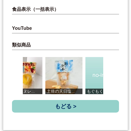
食品表示（一括表示）
YouTube
類似商品
焼き芋カヌレ...
土佐の天日塩...
もぐもくドリ...
ク
もどる >