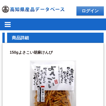
ログイン
商品詳細
150gよさこい胡麻けんぴ