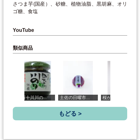
さつま芋(国産）、砂糖、植物油脂、黒胡麻、オリ
ゴ糖、食塩
YouTube
類似商品
四万十川川の...
土佐の日曜市...
桜かまぼこ
グ
もどる >