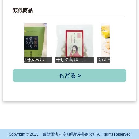
類似商品
青のりせんべい
干しの蒟蒻 ...
ゆずラングド...
土
もどる >
Copyright © 2015 一般財団法人 高知県地産外商公社 All Rights Reserved