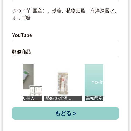
さつま芋(国産）、砂糖、植物油脂、海洋深層水、
オリゴ糖
YouTube
類似商品
白花栴檀６個入
酔鯨 純米酒...
高知県産100...
ゆ
もどる >