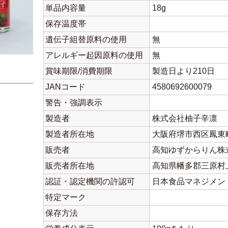
単品内容量
18g
保存温度帯
遺伝子組替原料の使用
無
アレルギー起因原料の使用
無
賞味期限/消費期限
製造日より210日
JANコード
4580692600079
警告・強調表示
製造者
株式会社柚子辛凛
製造者所在地
大阪府堺市西区鳳東町7
販売者
高知ゆずからりん株
販売者所在地
高知県幡多郡三原村上
認証・認定機関の許認可
日本食品マネジメント
特定マーク
保存方法