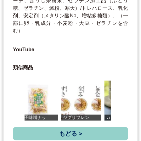
ーチ、ほうじ茶粉末、ゼラチン加工品（ぶどう
糖、ゼラチン、澱粉、寒天）/トレハロース、乳化
剤、安定剤（メタリン酸Na、増粘多糖類）、（一
部に卵・乳成分・小麦粉・大豆・ゼラチンを含
む）
YouTube
類似商品
柚子味噌ナッ...
ジグリフレン...
ガリッとショ...
もどる >