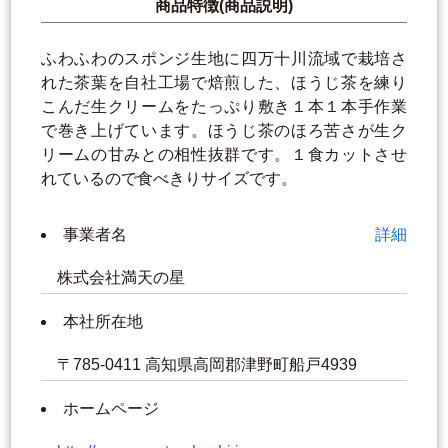
商品特徴(商品説明)
ふわふわのスポンジ生地に四万十川流域で栽培さ
れた茶葉を自社工場で焙煎した、ほうじ茶を練り
こんだ生クリームをたっぷり敷き１本１本手作業
で巻き上げています。ほうじ茶のほろ苦さが生ク
リームの甘みとの相性抜群です。１食カットさせ
れているので食べきりサイズです。
事業者名
詳細
株式会社満天の星
本社所在地
〒785-0411 高知県高岡郡津野町船戸4939
ホームページ