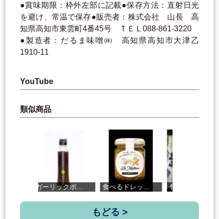
●賞味期限：枠外左部に記載●保存方法：直射日光
を避け、常温で保存●販売者：株式会社 山長 高
知県高知市東雲町4番45号 ＴＥＬ088-861-3220
●製造者：だるま味噌㈱ 高知県高知市大津乙
1910-11
YouTube
類似商品
ガーリックポ...
食べるドレッ...
竹ちくわ（白）
もどる >