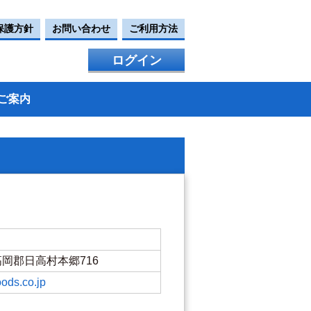
保護方針
お問い合わせ
ご利用方法
ログイン
ご案内
県高岡郡日高村本郷716
oods.co.jp