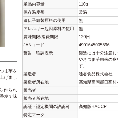
単品内容量
110g
保存温度帯
常温
遺伝子組替原料の使用
無
アレルギー起因原料の使用
無
賞味期限/消費期限
120日
JANコード
4901645005596
警告・強調表示
製造には十分注意し
やさつま芋由来の皮
す。
つま芋を
製造者
澁谷食品株式会社
上げまし
製造者所在地
高知県高岡郡日高村本
ら作られ
販売者
香糖で味
販売者所在地
認証・認定機関の許認可
高知版HACCP
特定マーク