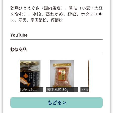
乾燥ひとえぐさ（国内製造）、醤油（小麦・大豆
を含む）、水飴、茎わかめ、砂糖、ホタテエキ
ス、寒天、宗田節粉、鰹節粉
YouTube
類似商品
ほぐしかつお...
鰹本枯節 30g
バタフライピ...
高
もどる >