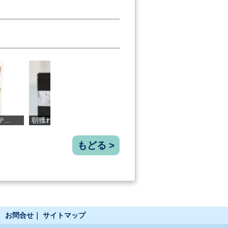
れしらす...
須崎 かんぱち
木桶仕込み ...
高知のにら
もどる >
｜
お問合せ
｜
サイトマップ