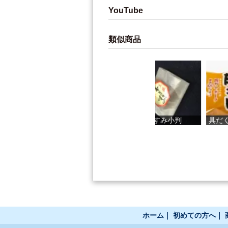
YouTube
類似商品
かつおハラン...
からすみ小判
具だくさん豚...
ホーム
｜
初めての方へ
｜