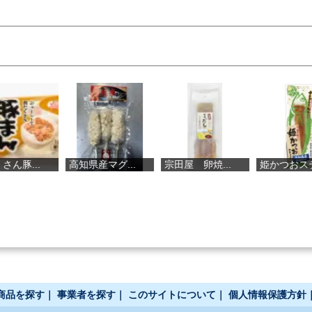
高知県産マグ...
宗田屋 卵焼...
姫かつおステ...
朝獲
商品を探す
｜
事業者を探す
｜
このサイトについて
｜
個人情報保護方針