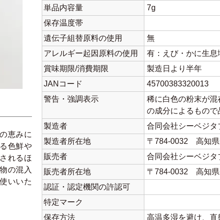
単品内容量
7g
保存温度帯
遺伝子組替原料の使用
無
アレルギー起因原料の使用
有：えび・かに生息
賞味期限/消費期限
製造日より半年
JANコード
45700383320013
警告・強調表示
稀に白色の粉末が混
の成分によるもので
製造者
合同会社シーベジタ
の恵みに
製造者所在地
〒784-0032 高知
る色鮮や
販売者
合同会社シーベジタ
されるほ
物の混入
販売者所在地
〒784-0032 高知
使いいた
認証・認定機関の許認可
特定マーク
保存方法
高温多湿を避け、直