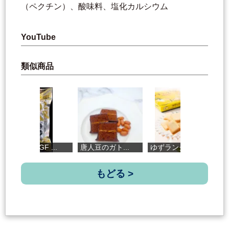
（ペクチン）、酸味料、塩化カルシウム
YouTube
類似商品
02BAR GF ...
唐人豆のガト...
ゆずラングド...
土佐のハ
もどる >