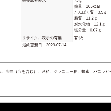
栄養成分表示
75ｇ
熱量：165kcal
たんぱく質：3.5ｇ
脂質：11.2ｇ
炭水化物：12.1ｇ
塩分量：0.07ｇ
リサイクル表示の有無
有:紙
最終更新日：2023-07-14
ム、卵白（卵を含む）、酒粕、グラニュー糖、蜂蜜、バニラビ