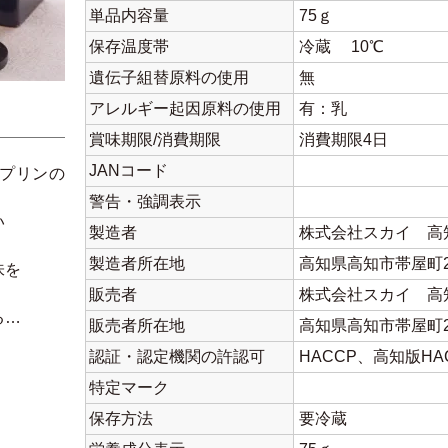
単品内容量
75ｇ
保存温度帯
冷蔵 10℃
遺伝子組替原料の使用
無
アレルギー起因原料の使用
有：乳
賞味期限/消費期限
消費期限4日
JANコード
プリンの
警告・強調表示
い
製造者
株式会社スカイ 高
。
製造者所在地
高知県高知市帯屋町2
味を
販売者
株式会社スカイ 高
る…
販売者所在地
高知県高知市帯屋町2
認証・認定機関の許認可
HACCP、高知版HA
特定マーク
保存方法
要冷蔵