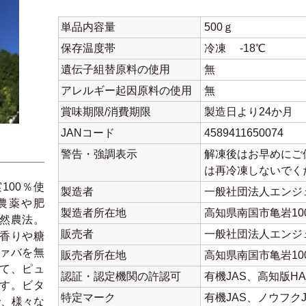
単品内容量
500ｇ
保存温度帯
冷凍 -18℃
遺伝子組替原料の使用
無
アレルギー起因原料の使用
無
賞味期限/消費期限
製造日より24か月
JANコード
4589411650074
警告・強調表示
解凍後はお早めにご
は再冷凍しないで
100％使
製造者
一般社団法人エン
農薬や肥
製造者所在地
高知県南国市亀岩10
然農法。
販売者
一般社団法人エン
香りや糖
ァバを無
販売者所在地
高知県南国市亀岩10
て、ピュ
認証・認定機関の許認可
有機JAS、高知版HA
す。ビタ
特定マーク
有機JAS、ノウフクJ
で、様々な