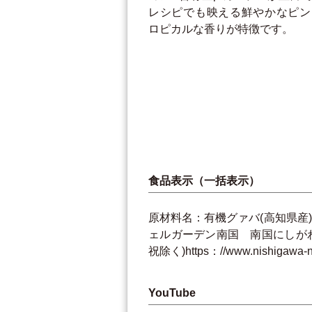
レシピでも映える鮮やかなピン
ロピカルな香りが特徴です。
食品表示（一括表示）
原材料名：有機グァバ(高知県産)/
ェルガーデン南国 南国にしがわ農園
祝除く)https：//www.nishigawa-
YouTube