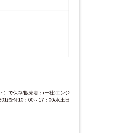
紙
以下）で保存/販売者：(一社)エンジ
(受付10：00～17：00/水土日