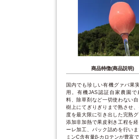
商品特徴(商品説明)
国内でも珍しい有機グァバ果実
用。有機JAS認証自家農園で
料、除草剤など一切使わない自
樹上にてぎりぎりまで熟させ、
度を最大限に引き出した完熟グ
添加非加熱で果皮剥き工程を経
ーレ加工、パック詰めを行いま
ミンC含有量β-カロテンが豊富