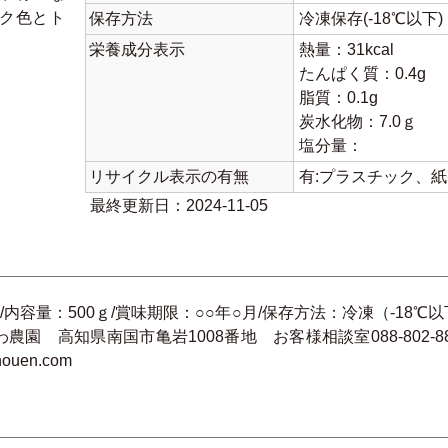
ク色とト
保存方法
冷凍保存(-18℃以下)
栄養成分表示
熱量：31kcal
たんぱく質：0.4g
脂質：0.1g
炭水化物：7.0ｇ
塩分量：
リサイクル表示の有無
有:プラスチック、
最終更新日：2024-11-05
内容量：500ｇ/賞味期限：○○年○月/保存方法：冷凍（-18℃
 高知県南国市亀岩1008番地 お客様相談室088-802-8801
nouen.com