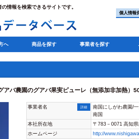
者の情報を検索できるサイトです。
個人情報
方へ
商品を探す
事業者を探す
グアバ農園のグアバ果実ピューレ（無添加非加熱）50
事業者名
南国にしがわ農園/
詳細
南国
本社所在地
〒783－0071 
ホームページ
http://www.nishigaw