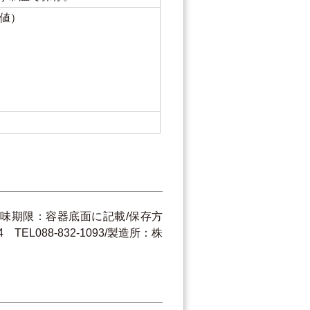
定値）
紙
賞味期限：容器底面に記載/保存方
088-832-1093/製造所：株