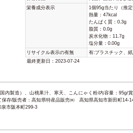
栄養成分表示
1個95g当たり（推
熱量：47kcal
たんぱく質：0.3g
脂質：0.0g
炭水化物：11.7g
塩分量：0.00g
リサイクル表示の有無
有:プラスチック、
最終更新日：2023-07-24
国内製造）、山桃果汁、寒天、こんにゃく粉/内容量：95g/
/販売者：高知県特産品販売㈱ 高知県高知市新田町14-14 TEL
市阪本町299-3