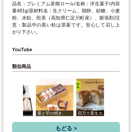
品名：プレミアム茶畑ロール/名称：洋生菓子/内容
量481g/原材料名：生クリーム、鶏卵、砂糖、小麦
粉、水飴、煎茶（高知県仁淀川町産）、膨張剤/注
意：製品中の黒い粒は茶葉です。安心して召し上
がり下さい。
YouTube
類似商品
.
栗と芋の焼き...
四万十栗生カ...
バナナチョコ...
もどる >