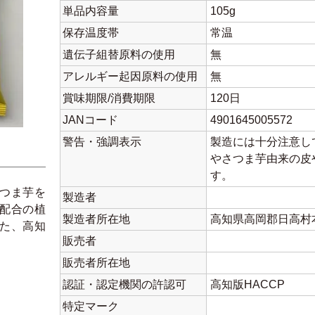
単品内容量
105g
保存温度帯
常温
遺伝子組替原料の使用
無
アレルギー起因原料の使用
無
賞味期限/消費期限
120日
JANコード
4901645005572
警告・強調表示
製造には十分注意し
やさつま芋由来の皮
す。
つま芋を
製造者
配合の植
製造者所在地
高知県高岡郡日高村本
た、高知
販売者
販売者所在地
認証・認定機関の許認可
高知版HACCP
特定マーク