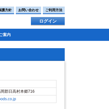
保護方針
お問い合わせ
ご利用方法
ログイン
ご案内
県高岡郡日高村本郷716
oods.co.jp