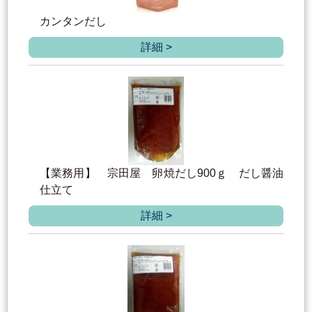
カンタンだし
詳細 >
【業務用】 宗田屋 卵焼だし900ｇ だし醤油
仕立て
詳細 >