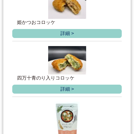
姫かつおコロッケ
詳細 >
四万十青のり入りコロッケ
詳細 >