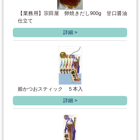
【業務用】宗田屋 卵焼きだし900g 甘口醤油
仕立て
詳細 >
姫かつおスティック ５本入
詳細 >