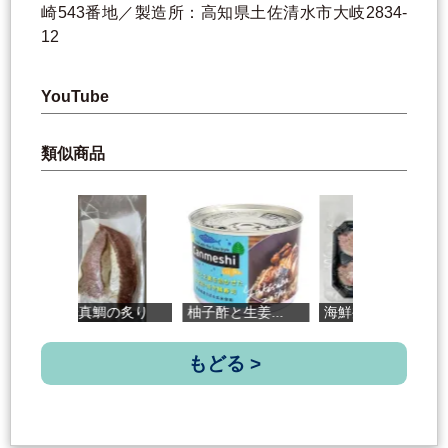
崎543番地／製造所：高知県土佐清水市大岐2834-
12
YouTube
類似商品
須崎真鯛の炙り
柚子酢と生姜...
海鮮丼の具＜...
高
もどる >