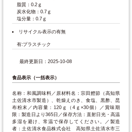
脂質：0.2ｇ
炭水化物：0.7ｇ
塩分量：0.7ｇ
リサイクル表示の有無
有:プラスチック
最終更新日：2025-10-08
食品表示（一括表示）
名称：和風調味料／原材料名：宗田鰹節（高知県
土佐清水市製造）、乾燥えのき、食塩、黒酢、昆
布粉末／内容量：120ｇ（4ｇ×30個）／賞味期
限：製造日より365日／保存方法：直射日光・高温
多湿を避け、常温で保存してください。／製造
者：土佐清水食品株式会社 高知県土佐清水市三