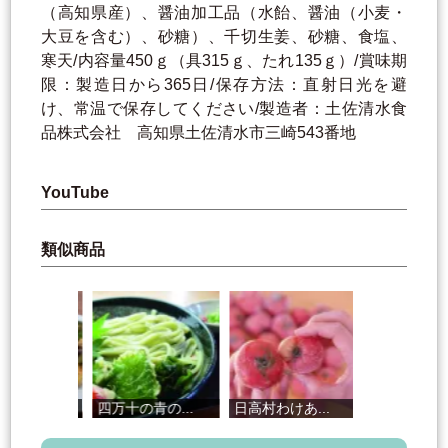
（高知県産）、醤油加工品（水飴、醤油（小麦・
大豆を含む）、砂糖）、千切生姜、砂糖、食塩、
寒天/内容量450ｇ（具315ｇ、たれ135ｇ）/賞味期
限：製造日から365日/保存方法：直射日光を避
け、常温で保存してください/製造者：土佐清水食
品株式会社 高知県土佐清水市三崎543番地
YouTube
類似商品
四万十の青の...
日高村わけあ...
お野菜ドレッ...