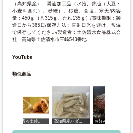
（高知県産）、醤油加工品（水飴、醤油（大豆・
小麦を含む）、砂糖）、砂糖、食塩、寒天/内容
量：450ｇ（具315ｇ、たれ135ｇ）/賞味期限：製
造日から365日/保存方法：直射日光を避け、常温
で保存してください/製造者：土佐清水食品株式会
社 高知県土佐清水市三崎543番地
YouTube
類似商品
柚子香る土佐...
高知県産ハダ...
お好み焼き「...
高