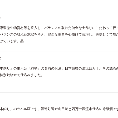
ご
家製微生物資材等を投入し、バランスの取れた健全な土作りにこだわって行
バランスの取れた施肥を考え、健全な生育を心掛けて栽培し、美味しくて酷
ています。品...
平
本釣り」の主人公「純平」の名前のお酒。日本最後の清流四万十川その源流
特別栽培米で仕込みました。
り
本釣り』のラベル画です。酒造好適米山田錦と四万十源流水仕込の吟醸酒で