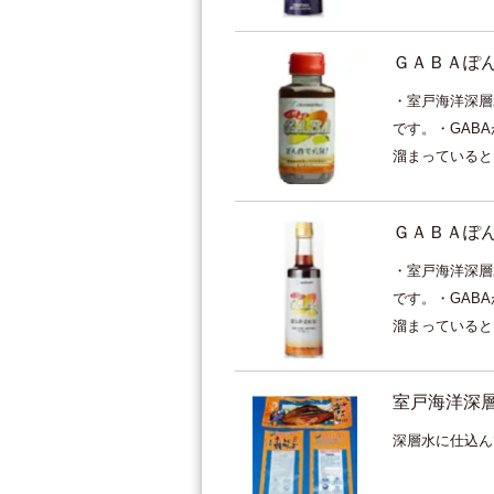
ＧＡＢＡぽん酢
・室戸海洋深層
です。・GAB
溜まっているとい
ＧＡＢＡぽん酢
・室戸海洋深層
です。・GAB
溜まっているとい
室戸海洋深
深層水に仕込ん