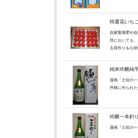
特選花いち
自家製堆肥や自
培においても、
る苺作りを心掛け
純米吟醸純
漫画「土佐の一
丹精に作られた
吟醸一本釣
漫画『土佐の一