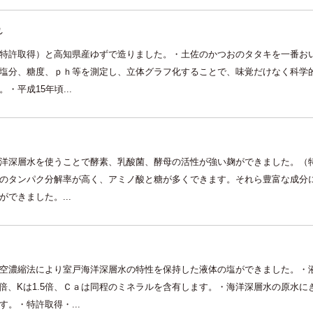
れ
特許取得）と高知県産ゆずで造りました。・土佐のかつおのタタキを一番お
塩分、糖度、ｐｈ等を測定し、立体グラフ化することで、味覚だけなく科学
・平成15年頃...
洋深層水を使うことで酵素、乳酸菌、酵母の活性が強い麹ができました。（
のタンパク分解率が高く、アミノ酸と糖が多くできます。それら豊富な成分
できました。...
空濃縮法により室戸海洋深層水の特性を保持した液体の塩ができました。・
2倍、Kは1.5倍、Ｃａは同程のミネラルを含有します。・海洋深層水の原水
。・特許取得・...