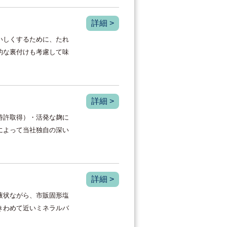
詳細 >
いしくするために、たれ
的な裏付けも考慮して味
詳細 >
特許取得）・活発な麹に
によって当社独自の深い
詳細 >
液状ながら、市販固形塩
にきわめて近いミネラルバ