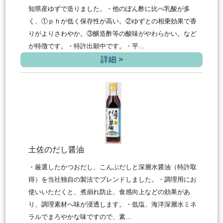
知県産ゆずで造りました。・他のぽん酢に比べ乳酸が多
く、①ｐｈが低く保存性が高い。②ゆずとの相乗効果で香
りがよりさわやか。③醸造酢等の酸味がやわらかい。など
が特徴です。・特許出願中です。・平...
詳細 >
土佐のだし醤油
・厳選したかつおだし、こんぶだしと深層水醤油（特許取
得）を当社独自の製法でブレンドしました。・調理用にお
使いいただくと、煮崩れ防止、食感向上などの効果があ
り、調理素材へ味が浸透します。・低塩、海洋深層水ミネ
ラルでまろやかな味ですので、素...