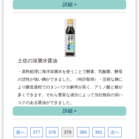
詳細 >
土佐の深層水醤油
・原料処理に海洋深層水を使うことで酵素、乳酸菌、酵母
の活性が強い麹ができました。（特許取得）・活発な麹に
より醸造過程でのタンパク分解率が高く、アミノ酸と糖が
多くできます。それら豊富な成分によって当社独自の深い
コクのある醤油ができました。
詳細 >
前へ
377
378
379
380
381
次へ