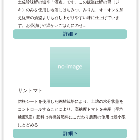
土佐珍味鰹の塩辛「酒盗」です。この飯盗は鰹の胃（ジ
キ）のみを使用し地酒にはちみつ、みりん、オニオンを加
え従来の酒盗よりも召し上がりやすい味に仕上げていま
す。お茶漬けや温かいごはんにのせ...
詳細 >
サントマト
防根シートを使用した隔離栽培により、土壌の水分状態を
コントロールすることにより、高糖度トマトを生産（平均
糖度9度）肥料は有機質肥料にこだわり農薬の使用は最小限
にとどめる
詳細 >