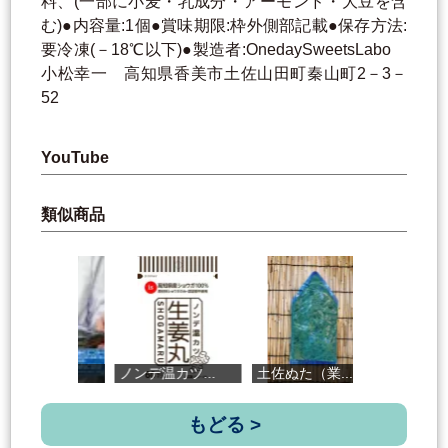
料、(一部に小麦・乳成分・アーモンド・大豆を含
む)●内容量:1個●賞味期限:枠外側部記載●保存方法:
要冷凍(－18℃以下)●製造者:OnedaySweetsLabo
小松幸一 高知県香美市土佐山田町秦山町2－3－
52
YouTube
類似商品
.
ノンデ温カツ...
土佐ぬた（業...
土左日記
もどる >