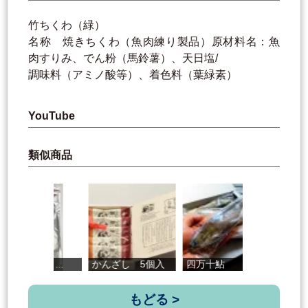
竹ちくわ（緑）
名称 焼きちくわ（魚肉練り製品）原材料名：魚
肉すりみ、でん粉（馬鈴薯）、天日塩/
調味料（アミノ酸等）、着色料（葉緑素）
YouTube
類似商品
.
かんざし 5個入
四万十鮎
ノンデ温カツ...
もどる >