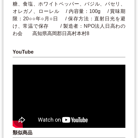
糖、食塩、ホワイトペッパー、バジル、パセリ、
オレガノ、ローレル / 内容量：100g / 賞味期
限：20○○年○月○日 / 保存方法：直射日光を避
け、常温で保存 / 製造者：NPO法人日高わの
わ会 高知県高岡郡日高村本村8
YouTube
類似商品