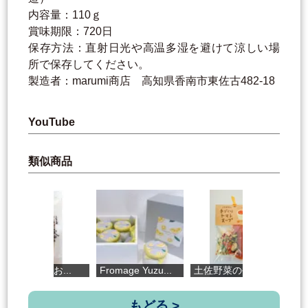
内容量：110ｇ
賞味期限：720日
保存方法：直射日光や高温多湿を避けて涼しい場
所で保存してください。
製造者：marumi商店 高知県香南市東佐古482-18
YouTube
類似商品
..
Fromage Yuzu...
土佐野菜の手...
かんざしチョコ
もどる >