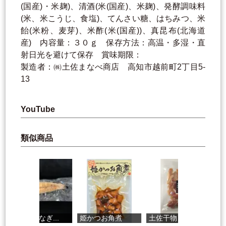
(国産)・米麹)、清酒(米(国産)、米麹)、発酵調味料
(米、米こうじ、食塩)、てんさい糖、はちみつ、米
飴(米粉、麦芽)、米酢(米(国産))、真昆布(北海道
産) 内容量：３０ｇ 保存方法：高温・多湿・直
射日光を避けて保存 賞味期限：
製造者：㈱土佐まなべ商店 高知市越前町2丁目5-
13
YouTube
類似商品
四万十うなぎ...
姫かつお角煮
土佐干物 浜...
土