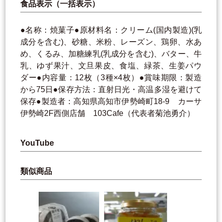
食品表示（一括表示）
●名称：焼菓子●原材料名：クリーム(国内製造)(乳
成分を含む)、砂糖、米粉、レーズン、鶏卵、水あ
め、くるみ、加糖練乳(乳成分を含む)、バター、牛
乳、ゆず果汁、文旦果皮、食塩、緑茶、生姜パウ
ダー●内容量：12枚（3種×4枚）●賞味期限：製造
から75日●保存方法：直射日光・高温多湿を避けて
保存●製造者：高知県高知市伊勢崎町18-9 カーサ
伊勢崎2F西側店舗 103Cafe（代表者菊池勇介）
YouTube
類似商品