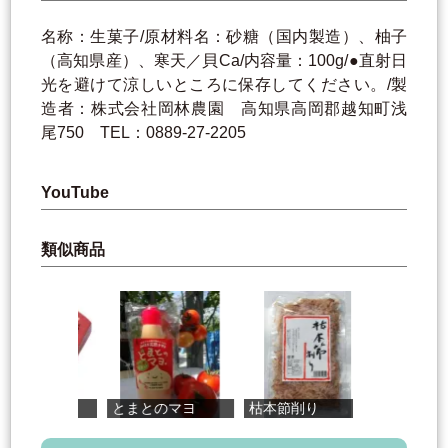
名称：生菓子/原材料名：砂糖（国内製造）、柚子
（高知県産）、寒天／貝Ca/内容量：100g/●直射日
光を避けて涼しいところに保存してください。/製
造者：株式会社岡林農園 高知県高岡郡越知町浅
尾750 TEL：0889-27-2205
YouTube
類似商品
とまとのマヨ
枯本節削り
土佐の調味料...