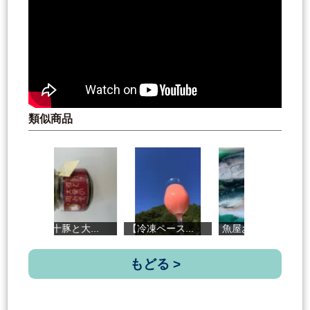
類似商品
四万十豚と大...
【冷凍ペース...
魚屋おすすめ...
蒲
もどる >