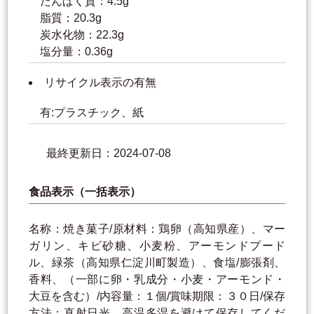
たんぱく質：4.5g
脂質：20.3g
炭水化物：22.3g
塩分量：0.36g
リサイクル表示の有無
有:プラスチック、紙
最終更新日：2024-07-08
食品表示（一括表示）
名称：焼き菓子/原材料：鶏卵（高知県産）、マー
ガリン、キビ砂糖、小麦粉、アーモンドプード
ル、緑茶（高知県仁淀川町製造）、食塩/膨張剤、
香料、（一部に卵・乳成分・小麦・アーモンド・
大豆を含む）/内容量：１個/賞味期限：３０日/保存
方法：直射日光、高温多湿を避けて保存してくだ