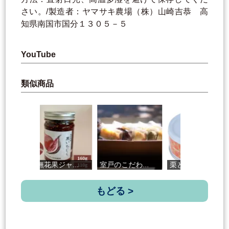
さい。/製造者：ヤマサキ農場（株）山崎吉恭 高
知県南国市国分１３０５－５
YouTube
類似商品
黒無花果ジャ...
室戸のこだわ...
栗と黒糖やわ...
『
もどる >