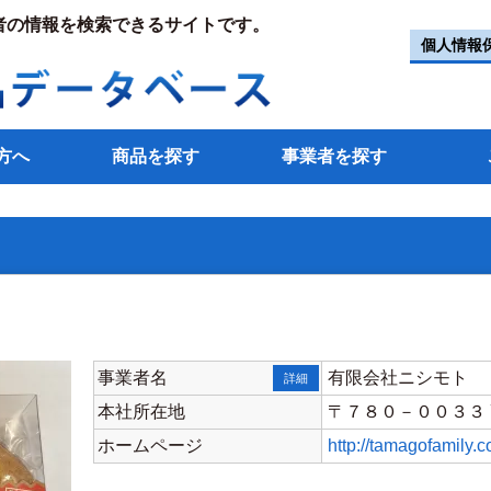
者の情報を検索できるサイトです。
個人情報
方へ
商品を探す
事業者を探す
事業者名
有限会社ニシモト
詳細
本社所在地
〒７８０－００３３
ホームページ
http://tamagofamily.c