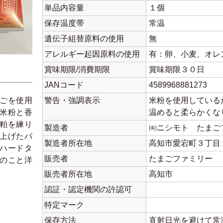
単品内容量
１個
保存温度帯
常温
遺伝子組替原料の使用
無
アレルギー起因原料の使用
有：卵、小麦、オレ
賞味期限/消費期限
賞味期限３０日
JANコード
4589968881273
ごを使用
警告・強調表示
米粉を使用している
米粉と香
温めると柔らかくな
粕を練り
製造者
㈲ニシモト たまご
上げたバ
製造者所在地
高知市愛宕町３丁目
ハードタ
販売者
たまごファミリー
のこと洋
販売者所在地
高知市
認証・認定機関の許認可
特定マーク
保存方法
直射日光を避けて常