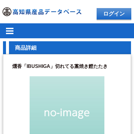
ログイン
商品詳細
燻香「IBUSHIGA」切れてる藁焼き鰹たたき