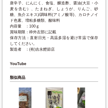
唐辛子、にんにく、食塩、醸造酢、醤油(大豆・小
麦を含む）、たまねぎ、しょうが、りんご、砂
糖、魚介エキス)/調味料(アミノ酸等)、カロチノイ
ド色素、増粘多糖類、酸味料
内容量 ：100ｇ
賞味期限：枠外左部に記載
保存方法：直射日光・高温多湿を避け常温で保存
してください。
製造者 ：(有)吉永鰹節店
YouTube
類似商品