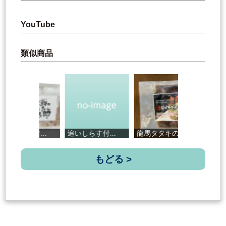
YouTube
類似商品
.
追いしらす付...
龍馬タタキの...
ごろっと鰹の...
もどる >