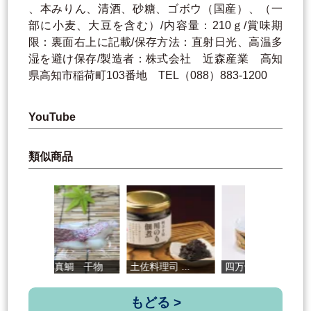
、本みりん、清酒、砂糖、ゴボウ（国産）、（一
部に小麦、大豆を含む）/内容量：210ｇ/賞味期
限：裏面右上に記載/保存方法：直射日光、高温多
湿を避け保存/製造者：株式会社 近森産業 高知
県高知市稲荷町103番地 TEL（088）883-1200
YouTube
類似商品
生姜真鯛 干物
土佐料理司 ...
四万十川 天...
エ
もどる >