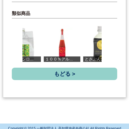
類似商品
なおしちシロ...
１００％アル...
とさぶんた...
四万十
もどる >
Copyright © 2015 一般財団法人 高知県地産外商公社 All Rights Reserved