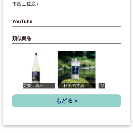
市西土佐産）
YouTube
類似商品
美丈夫 蔵ハ...
「杜氏の甘酒...
ジンジャーゆ...
B
もどる >