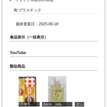
有:プラスチック
最終更新日：2025-06-18
食品表示（一括表示）
YouTube
類似商品
土佐の日曜市...
Kochi Jelly
ポンカンいちご
ア