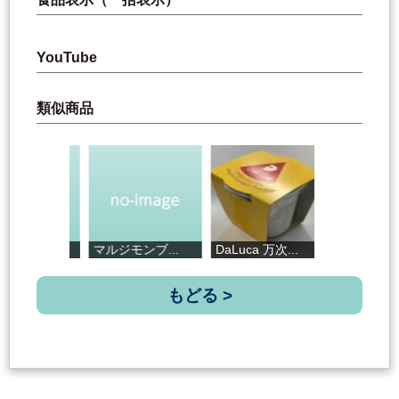
YouTube
類似商品
マルジモンブ...
DaLuca 万次...
はちみつロー...
もどる >