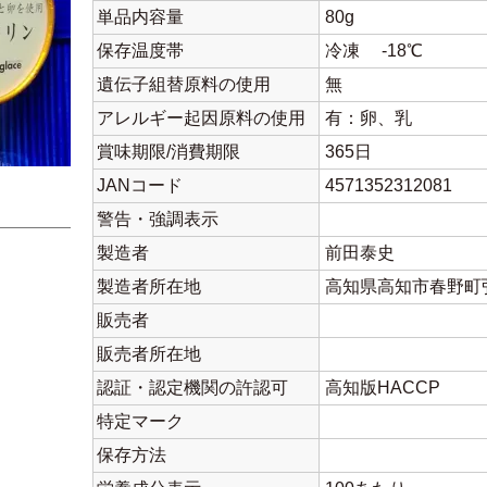
単品内容量
80g
保存温度帯
冷凍 -18℃
遺伝子組替原料の使用
無
アレルギー起因原料の使用
有：卵、乳
賞味期限/消費期限
365日
JANコード
4571352312081
警告・強調表示
製造者
前田泰史
製造者所在地
高知県高知市春野町弘
販売者
販売者所在地
認証・認定機関の許認可
高知版HACCP
特定マーク
保存方法