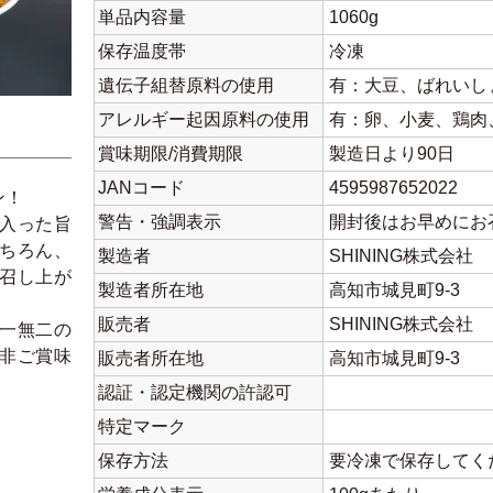
単品内容量
1060g
保存温度帯
冷凍
遺伝子組替原料の使用
有：大豆、ばれいし
アレルギー起因原料の使用
有：卵、小麦、鶏肉
賞味期限/消費期限
製造日より90日
JANコード
4595987652022
ン！
警告・強調表示
開封後はお早めにお
入った旨
ちろん、
製造者
SHINING株式会社
召し上が
製造者所在地
高知市城見町9-3
販売者
SHINING株式会社
一無二の
非ご賞味
販売者所在地
高知市城見町9-3
認証・認定機関の許認可
特定マーク
保存方法
要冷凍で保存してく