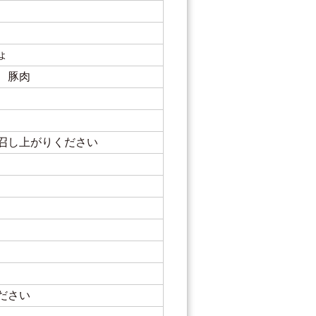
ょ
、豚肉
召し上がりください
ださい