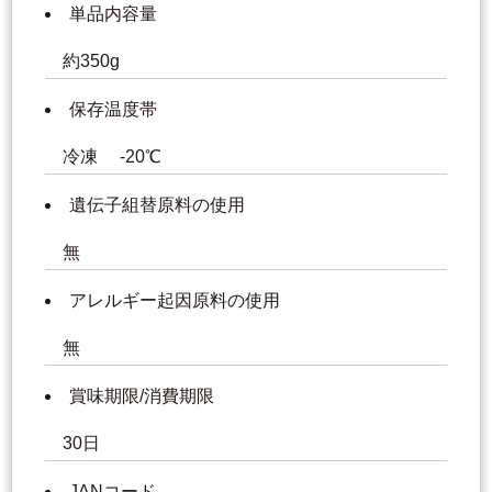
単品内容量
約350g
保存温度帯
冷凍 -20℃
遺伝子組替原料の使用
無
アレルギー起因原料の使用
無
賞味期限/消費期限
30日
JANコード