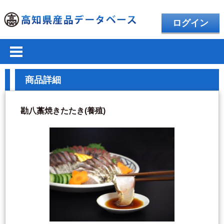
ログイン
商品詳細
勘八藁焼きたたき(養殖)