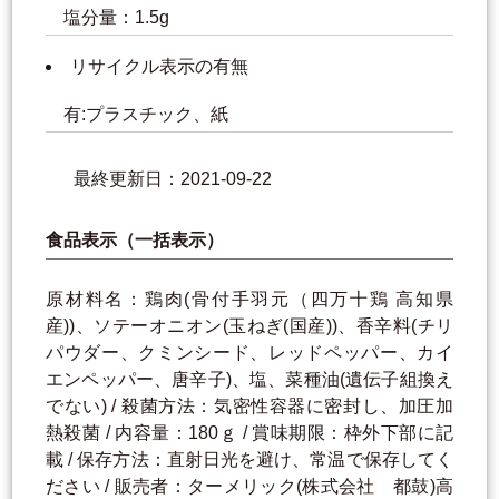
塩分量：1.5g
リサイクル表示の有無
有:プラスチック、紙
最終更新日：2021-09-22
食品表示（一括表示）
原材料名：鶏肉(骨付手羽元（四万十鶏 高知県
産))、ソテーオニオン(玉ねぎ(国産))、香辛料(チリ
パウダー、クミンシード、レッドペッパー、カイ
エンペッパー、唐辛子)、塩、菜種油(遺伝子組換え
でない) / 殺菌方法：気密性容器に密封し、加圧加
熱殺菌 / 内容量：180ｇ / 賞味期限：枠外下部に記
載 / 保存方法：直射日光を避け、常温で保存してく
ださい / 販売者：ターメリック(株式会社 都鼓)高