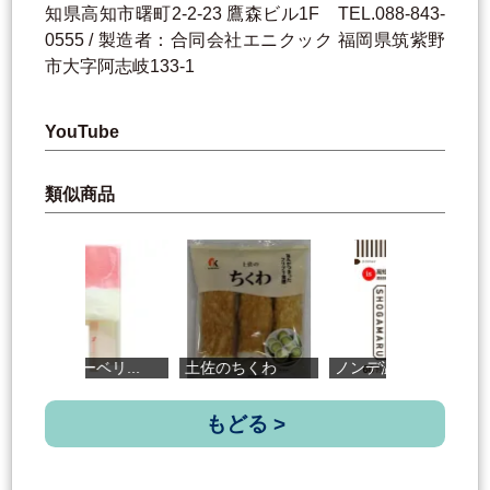
知県高知市曙町2-2-23 鷹森ビル1F TEL.088-843-
0555 / 製造者：合同会社エニクック 福岡県筑紫野
市大字阿志岐133-1
YouTube
類似商品
ミルキーベリ...
土佐のちくわ
ノンデ温カツ...
ウ
もどる >