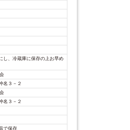
にし、冷蔵庫に保存の上お早め
わ会
沖名３－２
わ会
沖名３－２
温で保存