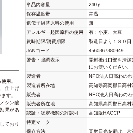
単品内容量
240ｇ
保存温度帯
常温
遺伝子組替原料の使用
無
アレルギー起因原料の使用
有：小麦、大豆
賞味期限/消費期限
製造日より１８０日
JANコード
4560367380949
警告・強調表示
開封後は口部を清潔
にお使いください。
製造者
NPO法人日高わの
％使用。
製造者所在地
高知県高岡郡日高村
、仕上げ
販売者
NPO法人日高わの
います。
ノシン酸
販売者所在地
高知県高岡郡日高村
効果があ
認証・認定機関の許認可
高知版HACCP
特定マーク
しており
保存方法
直射日光を避け、常