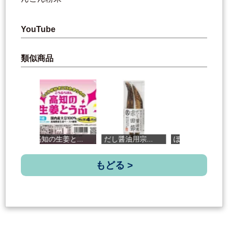
YouTube
類似商品
高知の生姜と...
だし醤油用宗...
ぽん酢しょう...
もどる >