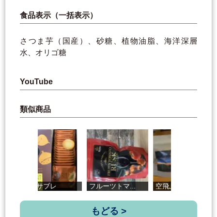
食品表示（一括表示）
さつま芋（国産）、砂糖、植物油脂、海洋深層
水、オリゴ糖
YouTube
類似商品
くりサブレ
フルーツトマ...
空飛ぶさつま...
野
もどる >