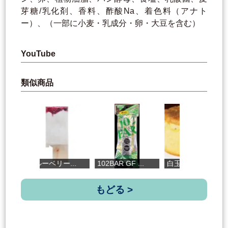
芽糖/乳化剤、香料、酢酸Na、着色料（アナト
ー）、（一部に小麦・乳成分・卵・大豆を含む）
YouTube
類似商品
ブルーベリー...
102BAR GF ...
白玉糖シフォ...
芋
もどる >